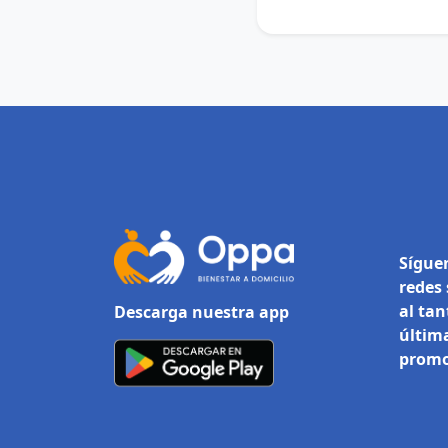
Sígue
redes 
al tan
Descarga nuestra app
última
promo